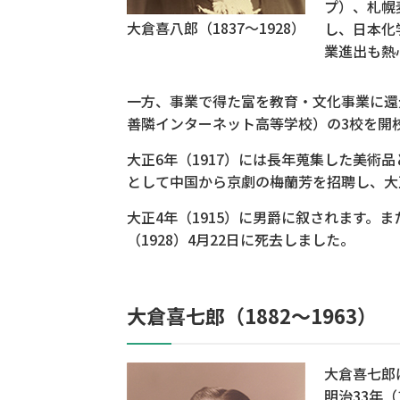
プ）、札幌
大倉喜八郎（1837～1928）
し、日本化
業進出も熱
一方、事業で得た富を教育・文化事業に還
善隣インターネット高等学校）の3校を開
大正6年（1917）には長年蒐集した美
として中国から京劇の梅蘭芳を招聘し、大正8
大正4年（1915）に男爵に叙されます。
（1928）4月22日に死去しました。
大倉喜七郎（1882～1963）
大倉喜七郎
明治33年