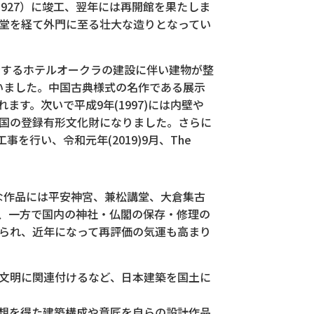
927）に竣工、翌年には再開館を果たしま
堂を経て外門に至る壮大な造りとなってい
接するホテルオークラの建設に伴い建物が整
行いました。中国古典様式の名作である展示
ます。次いで平成9年(1997)には内壁や
国の登録有形文化財になりました。さらに
事を行い、令和元年(2019)9月、The
。
主な作品には平安神宮、兼松講堂、大倉集古
、一方で国内の神社・仏閣の保存・修理の
られ、近年になって再評価の気運も高まり
文明に関連付けるなど、日本建築を国土に
想を得た建築構成や意匠を自らの設計作品