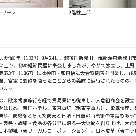
レリーフ
2階柱上部
は天保8年（1837）9月24日、越後国新発田（現新潟県新発
戸に上り、初め鰹節問屋に奉公しましたが、やがて独立し、上
慶応3年（1867）には神田・和泉橋に大倉鉄砲店を開業し、
際、官軍に鉄砲を商ったことから彰義隊に連行されたものの、
います。
は、欧米視察旅行を経て貿易業にも従事し、大倉組商会を設立
をはじめ、帝国ホテル、東京電灯（現東京電力）、歌舞伎座、
乗り、商機をとらえた商売と日清・日露の両戦争の軍需もあっ
・製鉄・繊維・食品の各分野に跨る一大財閥を創り上げ、大倉
日本製靴（現リーガルコーポレーション）、日本皮革（現ニッ