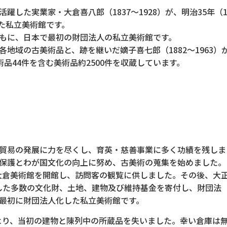
躍した実業家・大倉喜八郎（1837〜1928）が、明治35年（
した私立美術館です。
もに、日本で最初の財団法人の私立美術館です。
地域の古美術品と、跡を継いだ嫡子喜七郎（1882～1963
品44件を含む美術品約2500件を収蔵しています。
貿易の発展に力を尽くし、育英・慈善事業に多く功績を残しま
保護とわが国文化の向上に努め、古美術の蒐集を始めました。
に大倉美術館を開館し、訪問客の観覧に供しました。その後、大
蒐集した多数の文化財、土地、建物及び維持基金を寄付し、財団法
最初に財団法人化した私立美術館です。
により、当初の建物と陳列中の所蔵品を失いました。幸い倉庫は