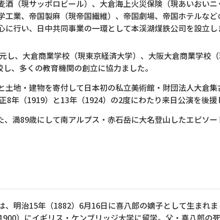
麦酒（現サッポロビール）、大倉海上火災保険（現あいおいニ
学工業、帝国製麻（現帝国繊維）、帝国劇場、帝国ホテルなど
心に行い、日中共同事業の一環として本渓湖煤鉄公司を設立し
元し、大倉商業学校（現東京経済大学）、大阪大倉商業学校（
校し、多くの教育機関の創立に協力ました。
術品と土地・建物を寄付して日本初の私立美術館・財団法人大倉
年（1919）と13年（1924）の2度にわたり来日公演を後
また、満89歳にして南アルプス・赤石岳に大名登山したエピソ
は、明治15年（1882）6月16日に喜八郎の嫡子として生まれ
（1900）にイギリス・ケンブリッジ大学に留学。父・喜八郎の