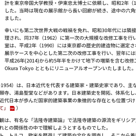
計を東京帝国大学教授・伊東忠太博士に依頼し、昭和2年（1
した。当時は現在の展示館から長い回廊が続き、途中の六角
ました。
幸いにも第二次世界大戦の戦禍を免れ、昭和30年代には隣
理され、同37年（1962）に第一次の大規模な改修工事を
室は、平成2年（1990）には東京都の歴史的建造物に選定され
展示ケースを中心とした第二次の改修工事を行い、翌年には
平成26年(2014)から約5年半をかけて地下の増築を含む改修工
Okura Tokyo とともにリニューアルオープンいたしました
～1954）は、日本近代を代表する建築家・建築史家であり、
願寺、湯島聖堂などがあります。日本建築史を開拓、体系化し
近代日本が歩んだ国家的建築事業の象徴的な存在とも位置づけ
て」
）
観は、有名な「法隆寺建築論」で法隆寺建築の源流をギリシア
れとの関係性の中で理解しようとするものでした。
ト、トルコ、欧米を歴遊して建築や文化を調査し、そこから着