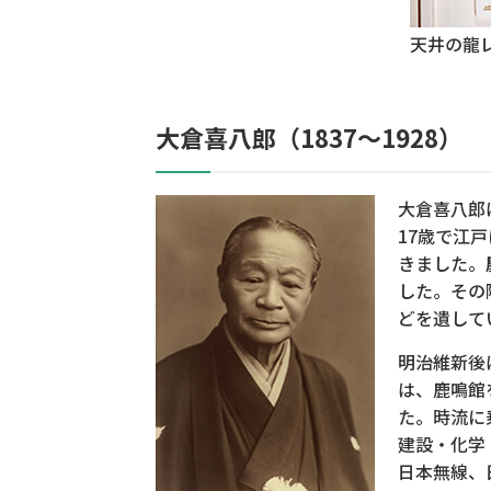
天井の龍
大倉喜八郎（1837～1928）
大倉喜八郎
17歳で江
きました。
した。その
どを遺して
明治維新後
は、鹿鳴館
た。時流に
建設・化学
日本無線、