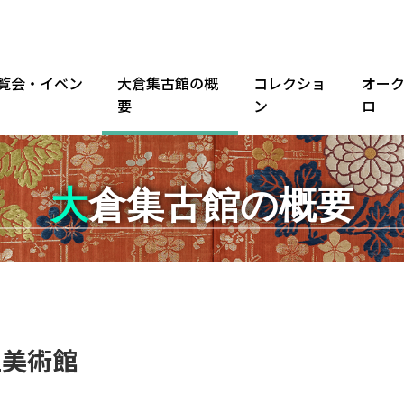
覧会・イベン
大倉集古館の概
コレクショ
オー
要
ン
ロ
大倉集古館の概要
立美術館