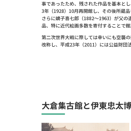
事であったため、残された作品を基本とし
3年（1928）10月再開館し、その後所
さらに嫡子喜七郎（1882〜1963）が
品、特に近代絵画多数を寄付することで館
第二次世界大戦に際しては幸いにも空襲の難
改称し、平成23年（2011）には公益財
大倉集古館と伊東忠太