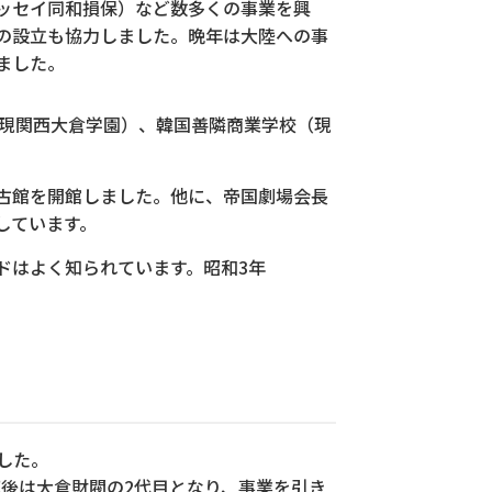
ッセイ同和損保）など数多くの事業を興
の設立も協力しました。晩年は大陸への事
ました。
現関西大倉学園）、韓国善隣商業学校（現
集古館を開館しました。他に、帝国劇場会長
援しています。
ードはよく知られています。昭和3年
ました。
死後は大倉財閥の2代目となり、事業を引き