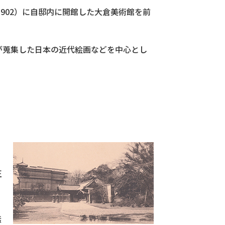
1902）に自邸内に開館した大倉美術館を前
）が蒐集した日本の近代絵画などを中心とし
正
無