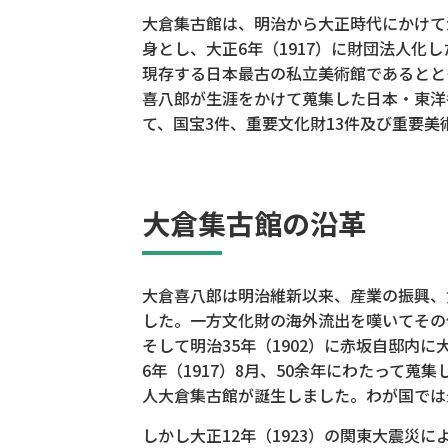
大倉集古館は、明治から大正時代にかけて活
身とし、大正6年（1917）に財団法人化
現存する日本最古の私立美術館であるとと
喜八郎が生涯をかけて蒐集した日本・東洋各
て、国宝3件、重要文化財13件及び重要美術
大倉集古館の沿革
大倉喜八郎は明治維新以来、産業の振興、
した。一方文化財の海外流出を嘆いてその
そして明治35年（1902）に赤坂自邸内
6年（1917）8月、50余年にわたって
人大倉集古館が誕生しました。わが国では
しかし大正12年（1923）の関東大震災