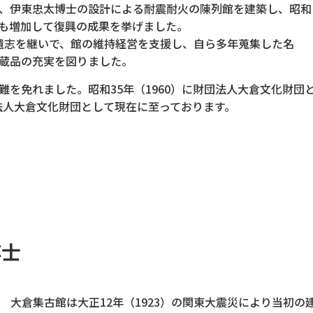
、伊東忠太博士の設計による耐震耐火の陳列館を建築し、昭和
蔵品も増加して復興の成果を挙げました。
父の遺志を継いで、館の維持経営を支援し、自ら多年蒐集した名
蔵品の充実を図りました。
を免れました。昭和35年（1960）に財団法人大倉文化財団
団法人大倉文化財団として現在に至っております。
博士
大倉集古館は大正12年（1923）の関東大震災により当初