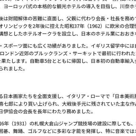
、ヨーロッパ式の本格的な観光ホテルの導入を目指し、川奈ホ
後は財閥解体の苦難に直面し、父親に代わり会長・社長を務め
オリンピックを2年後に控えた昭和37年（1962）に欧米の合
構想としたホテルオークラを設立し、日本のホテル業におおき
・スポーツ面にも広く功績がありました。イギリス留学中には
にはロンドン近郊のブルックランズ・サーキットで最初に行われ
を果たします。自動車5台とともに帰国し、日本初の自動車輸
られました。
とする日本画家たちを全面支援し、イタリア・ローマで「日本美
喜七郎により買い上げられ、大戦後手元に残されていた主な作
日伊協会の会長を長年にわたり務めました。
昭和6年（1931）の札幌大倉山ジャンプ競技場の建設に際して
囲碁、舞踊、ゴルフなどに多彩な才能を発揮し、特に音楽では