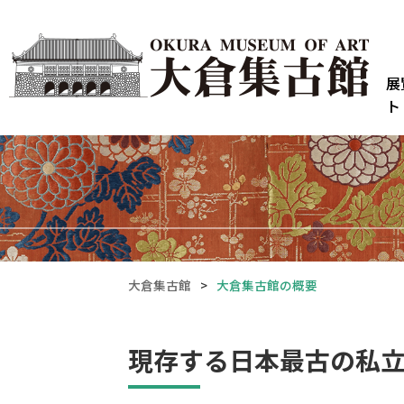
展
ト
大倉集古館
>
大倉集古館の概要
現存する日本最古の私