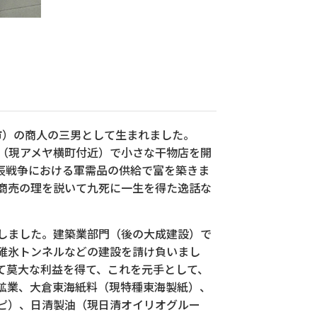
田市）の商人の三男として生まれました。
野（現アメヤ横町付近）で小さな干物店を開
戊辰戦争における軍需品の供給で富を築きま
商売の理を説いて九死に一生を得た逸話な
しました。建築業部門（後の大成建設）で
碓氷トンネルなどの建設を請け負いまし
て莫大な利益を得て、これを元手として、
鉱業、大倉東海紙料（現特種東海製紙）、
ピ）、日清製油（現日清オイリオグルー