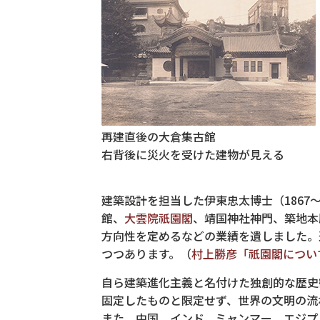
再建直後の大倉集古館
右背後に災火を受けた建物が見える
建築設計を担当した伊東忠太博士（1867
館、
大雲院祇園閣
、靖国神社神門、築地本
方向性を定めるなどの業績を遺しました。
つつあります。（
村上勝彦「祇園閣につい
自ら建築進化主義と名付けた独創的な歴史
固定したものと限定せず、世界の文明の流
また、中国、インド、ミャンマー、エジプ