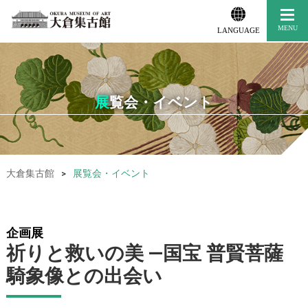
LANGUAGE
展覧会・イベント
大倉集古館
>
展覧会・イベント
企画展
祈りと救いの美 ―国宝 普賢菩薩
騎象像との出会い