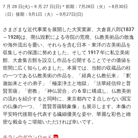
7 月 28 日(火)～9 月 27 日(日)＊前期：7月28日（火）～8月30日
（
日
）後期：9月1日（
火
）～9月27日(日)
さまざまな近代事業を展開した大実業家、大倉喜八郎(1837
～1928)は、廃仏毀釈による寺院の荒廃、仏教美術品の散逸
や海外流出を憂い、それらを含む日本・東洋の古美術品を
収集しその保護に努めました。そして 1917 年に私立美術
館、大倉集古館を設立し作品を公開することでその価値を
世間に広く知らしめました。本展では、当館の収蔵品の柱
の一つである仏教美術の作品を、「経典と仏教伝来」「釈
迦如来とその弟子」「極楽浄土と地獄」「法華経信仰と普
賢菩薩」「密教」「神仏習合」の 6 章に構成し、仏教美術
の流れを紹介すると同時に、東京都内で 2 点しかない国宝
の仏像の一つ、「普賢菩薩騎象像」も展示します。本像の
平安時代後期を代表する繊細優美な姿や、華麗な彩色と緻
密な截金をご堪能いただければ幸いです。
チラシのダウンロード