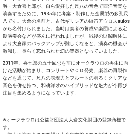
爵・大倉喜七郎が、自ら愛好した尺八の音色で西洋音楽を
演奏するために、1935年に考案・制作した金属製の多孔尺
八です。大倉の名前と、古代ギリシアの縦笛アウロスaulos
から名付けられました。当時は奏者の養成や楽団による定
期演奏会などが盛んに行われましたが、戦後の財閥解体に
より大倉家のバックアップが難しくなると、演奏の機会が
激減し、長らく忘れられた幻の楽器となっていました。
2011年、喜七郎の五十回忌を前にオークラウロの再生に向
けた活動が始まり、コンサートやＣＤ発売、楽器の再製作
などを通じて、尺八の表現力とフルートの明るくクリアな
音色を併せ持つ、和魂洋才のハイブリッドな魅力が今再び
注目を集めるようになっています。
※オークラウロは公益財団法人大倉文化財団の登録商標で
す。