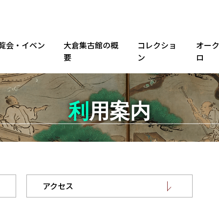
覧会・イベン
大倉集古館の概
コレクショ
オー
要
ン
ロ
利用案内
アクセス