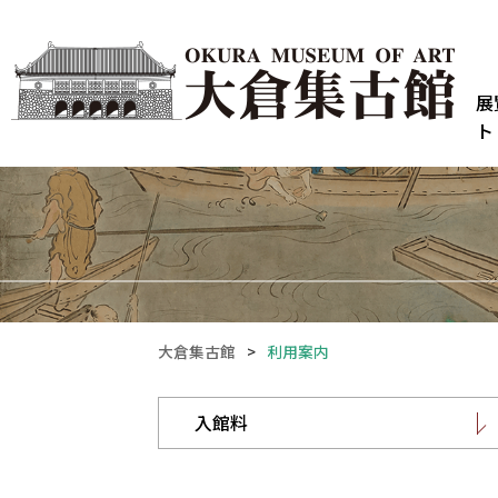
展
ト
大倉集古館
>
利用案内
入館料